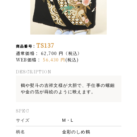
TS137
商品番号：
通常価格：
62,700
円
（税込）
WEB価格：
56,430
円
(税込)
DESCRIPTION
鶴や熨斗の吉祥文様が大胆で、手仕事の螺鈿
や金の箔が蒔絵のように映えます。
SPEC
サイズ
M・L
柄名
金彩のしめ鶴