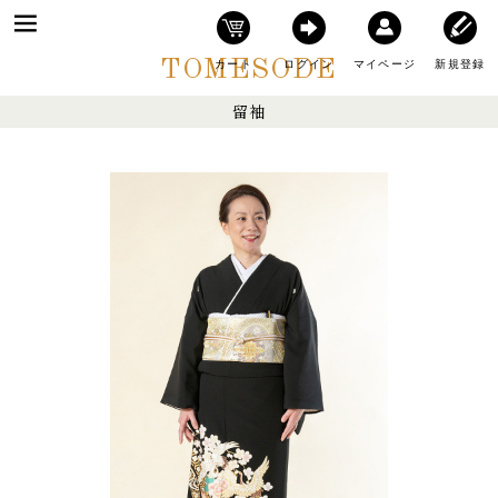
TOMESODE
カート
ログイン
マイページ
新規登録
留袖