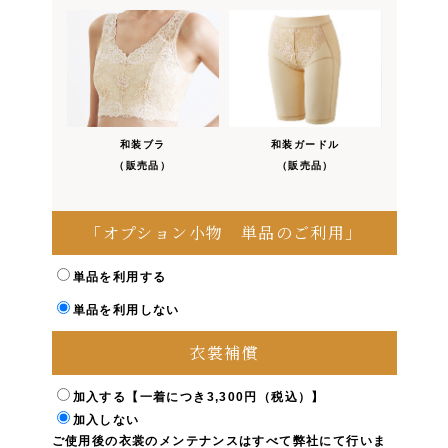
和装ブラ
和装ガードル
（販売品）
（販売品）
「オプション小物 単品のご利用」
単品を利用する
単品を利用しない
衣裳補償
加入する【一着につき3,300円（税込）】
加入しない
ご使用後の衣裳のメンテナンスはすべて弊社にて行いま