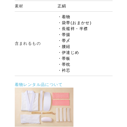
素材
正絹
・着物
・袋帯(おまかせ)
・長襦袢・半襟
・帯揚
・帯〆
含まれるもの
・腰紐
・伊達じめ
・帯板
・帯枕
・衿芯
着物レンタル品について