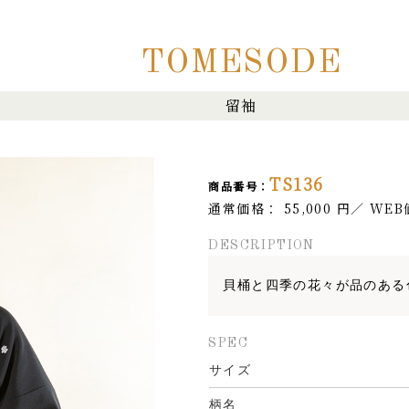
TOMESODE
留袖
TS136
商品番号：
通常価格：
55,000
円
／
WEB
DESCRIPTION
貝桶と四季の花々が品のある
SPEC
サイズ
柄名