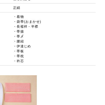
正絹
・着物
・袋帯(おまかせ)
・長襦袢・半襟
・帯揚
・帯〆
・腰紐
・伊達じめ
・帯板
・帯枕
・衿芯