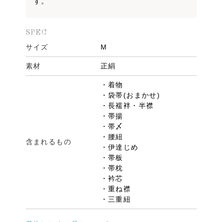
す。
SPEC
サイズ
M
素材
正絹
・着物
・袋帯(おまかせ)
・長襦袢・半襟
・帯揚
・帯〆
・腰紐
含まれるもの
・伊達じめ
・帯板
・帯枕
・衿芯
・重ね襟
・三重紐